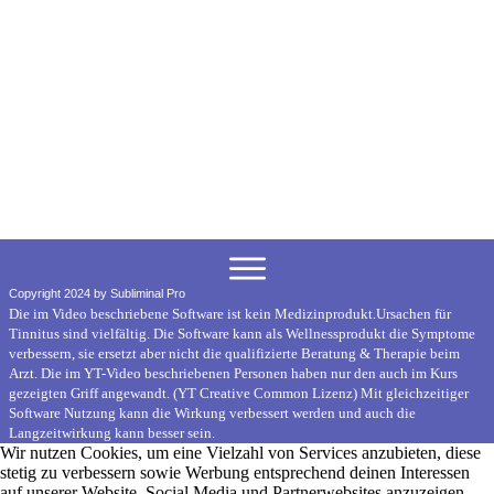
Copyright 2024 by Subliminal Pro
Die im Video beschriebene Software ist kein Medizinprodukt.Ursachen für
Tinnitus sind vielfältig. Die Software kann als Wellnessprodukt die Symptome
verbessern, sie ersetzt aber nicht die qualifizierte Beratung & Therapie beim
Arzt. Die im YT-Video beschriebenen Personen haben nur den auch im Kurs
gezeigten Griff angewandt. (YT Creative Common Lizenz) Mit gleichzeitiger
Software Nutzung kann die Wirkung verbessert werden und auch die
Langzeitwirkung kann besser sein.
Wir nutzen Cookies, um eine Vielzahl von Services anzubieten, diese
stetig zu verbessern sowie Werbung entsprechend deinen Interessen
auf unserer Website, Social Media und Partnerwebsites anzuzeigen.