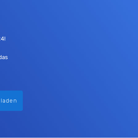
24!
das
rladen