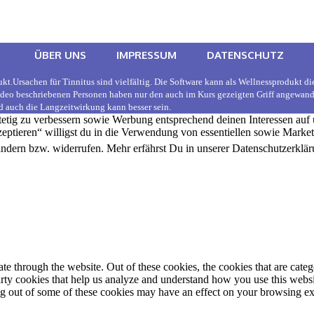
ÜBER UNS
IMPRESSUM
DATENSCHUTZ
t.Ursachen für Tinnitus sind vielfältig. Die Software kann als Wellnessprodukt die
Video beschriebenen Personen haben nur den auch im Kurs gezeigten Griff angewan
 auch die Langzeitwirkung kann besser sein.
stetig zu verbessern sowie Werbung entsprechend deinen Interessen auf
eptieren“ willigst du in die Verwendung von essentiellen sowie Marke
ändern bzw. widerrufen. Mehr erfährst Du in unserer Datenschutzerklär
 through the website. Out of these cookies, the cookies that are catego
party cookies that help us analyze and understand how you use this webs
ing out of some of these cookies may have an effect on your browsing e